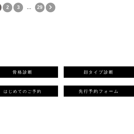
2
3
…
29
骨格診断
顔タイプ診断
先行予約フォーム
はじめてのご予約