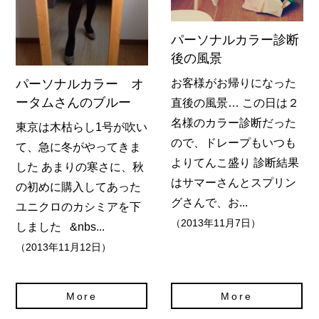
パーソナルカラー診断
後の風景
パーソナルカラー オ
お客様がお帰りになった
ータムさんのブルー
直後の風景… この日は２
名様のカラー診断だった
東京は木枯らし1号が吹い
ので、ドレープもいつも
て、急に冬がやってきま
よりてんこ盛り 診断結果
した あまりの寒さに、秋
はサマーさんとスプリン
の初めに購入してあった
グさんで、お...
ユニクロのカシミアを下
（2013年11月7日）
しました &nbs...
（2013年11月12日）
More
More